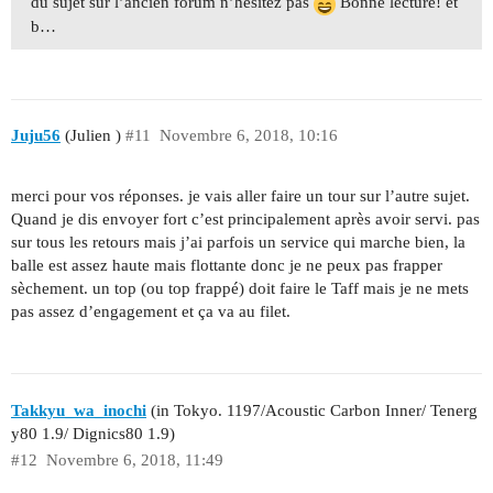
du sujet sur l’ancien forum n’hésitez pas
Bonne lecture! et
b…
Juju56
(Julien )
#11
Novembre 6, 2018, 10:16
merci pour vos réponses. je vais aller faire un tour sur l’autre sujet.
Quand je dis envoyer fort c’est principalement après avoir servi. pas
sur tous les retours mais j’ai parfois un service qui marche bien, la
balle est assez haute mais flottante donc je ne peux pas frapper
sèchement. un top (ou top frappé) doit faire le Taff mais je ne mets
pas assez d’engagement et ça va au filet.
Takkyu_wa_inochi
(in Tokyo. 1197/Acoustic Carbon Inner/ Tenerg
y80 1.9/ Dignics80 1.9)
#12
Novembre 6, 2018, 11:49