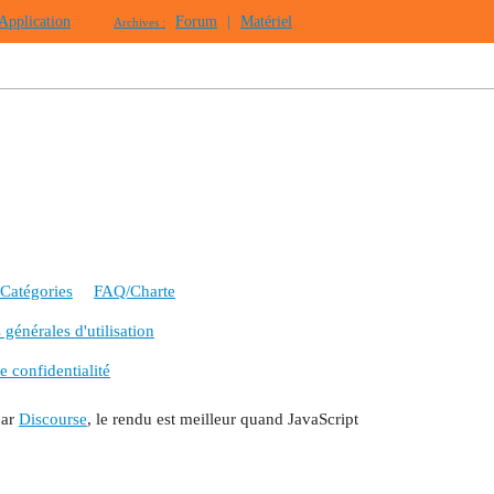
Application
Forum
|
Matériel
Archives :
Catégories
FAQ/Charte
générales d'utilisation
e confidentialité
par
Discourse
, le rendu est meilleur quand JavaScript