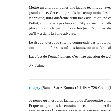
Mettre un anti pour palier une lacune technique, ave
grand chose. Certes, tu prends beaucoup moins les eff
technique, ultra différente d’un backside, et qui ne 
l’effet, si tu ne sais pas lire ce qu’il y a dans une b
plus ou moins la gestion des effets jusqu’à un certai
qu’il y a dans la balle adverse.
Le risque, c’est que si tu ne comprends pas la rotati
ton anti, et tu feras les mêmes fautes, ou tu te feras a
Là, c’est de l’entraînement, c’est une question de tec
3 « J'aime »
coupry
(Banco Star + Xonox (2,1 🔴) + 729 Cream(
Je pense qu’il est plus facile/rapide d’apprendre à lir
Et que malgré tous les entrainements du monde et il fa
plus ou moins à la même chose avec son backside. Do