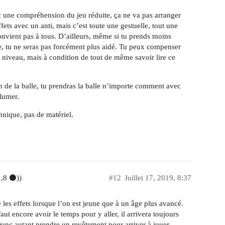
c une compréhension du jeu réduite, ça ne va pas arranger
ets avec un anti, mais c’est toute une gestuelle, tout une
convient pas à tous. D’ailleurs, même si tu prends moins
alle, tu ne seras pas forcément plus aidé. Tu peux compenser
n niveau, mais à condition de tout de même savoir lire ce
on de la balle, tu prendras la balle n’importe comment avec
llumer.
hnique, pas de matériel.
1,8 ⚫))
#12
Juillet 17, 2019, 8:37
e les effets lorsque l’on est jeune que à un âge plus avancé.
ut encore avoir le temps pour y aller, il arrivera toujours
nc autant prendre un revêtement pour arriver à jouer