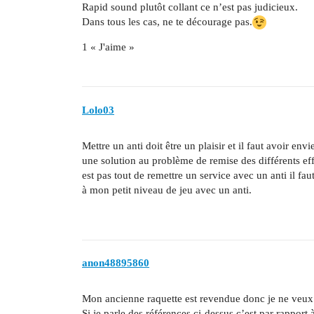
Rapid sound plutôt collant ce n’est pas judicieux.
Dans tous les cas, ne te décourage pas.
1 « J'aime »
Lolo03
Mettre un anti doit être un plaisir et il faut avoir en
une solution au problème de remise des différents eff
est pas tout de remettre un service avec un anti il f
à mon petit niveau de jeu avec un anti.
anon48895860
Mon ancienne raquette est revendue donc je ne veux pl
Si je parle des références ci-dessus c’est par rapport à