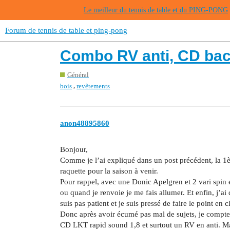
Le meilleur du tennis de table et du PING-PONG
Forum de tennis de table et ping-pong
Combo RV anti, CD ba
Général
,
bois
revêtements
anon48895860
Bonjour,
Comme je l’ai expliqué dans un post précédent, la 1ère
raquette pour la saison à venir.
Pour rappel, avec une Donic Apelgren et 2 vari spin en 
ou quand je renvoie je me fais allumer. Et enfin, j’ai
suis pas patient et je suis pressé de faire le point e
Donc après avoir écumé pas mal de sujets, je compte 
CD LKT rapid sound 1,8 et surtout un RV en anti. Mais