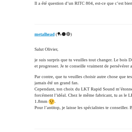
Il a été question d’un RITC 804, est-ce que c’est bien
metalhead
(🏓⚫🔴)
Salut Olivier,
je suis surpris que tu veuilles tout changer. Le bois
et progresser. Je te conseille vraiment de persévérer a
Par contre, que tu veuilles choisir autre chose que te
jamais été un grand fan.
Cependant, ton choix du LKT Rapid Sound m’étonne. C
forcément l’idéal. Chez le même fabricant, tu as le L
1.8mm
.
Pour l’antitop, je laisse les spécialistes te conseille