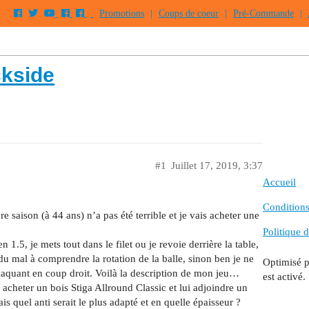
Promotions
|
Coups de coeur
|
Pré-Commande
|
ckside
#1
Juillet 17, 2019, 3:37
Accueil
Conditions 
 saison (à 44 ans) n’a pas été terrible et je vais acheter une
Politique d
1.5, je mets tout dans le filet ou je revoie derrière la table,
 du mal à comprendre la rotation de la balle, sinon ben je ne
Optimisé 
n claquant en coup droit. Voilà la description de mon jeu…
est activé.
acheter un bois Stiga Allround Classic et lui adjoindre un
 quel anti serait le plus adapté et en quelle épaisseur ?