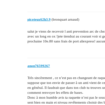
picoteux62h3.9
(bronquart arnaud)
salut je viens de recevoir l anti prevention arc de chez
avec un long en ox !jete tiendrai au courant voir si ge
prochaine 10e.80 sans frais de port aliexpress! aucu
anon76599267
Très sincèrement , ce n’est pas en changeant de raquet
suppose que ton envie de passer à un anti vient de cet
en général. Il faudrait que dans ton club tu trouves 
comment renvoyer les effets de bases.
Donc à mon humble avis ta raquette n’est pas le souc
sent bien en main et niveau revêtements choisir des b