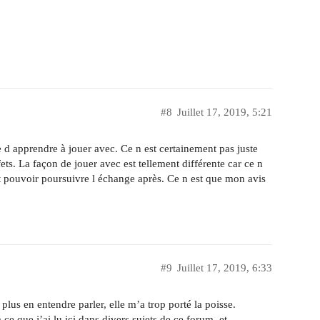
#8
Juillet 17, 2019, 5:21
vie d apprendre à jouer avec. Ce n est certainement pas juste
ets. La façon de jouer avec est tellement différente car ce n
aut pouvoir poursuivre l échange après. Ce n est que mon avis
#9
Juillet 17, 2019, 6:33
us en entendre parler, elle m’a trop porté la poisse.
 ce que j’ai lu ici dans divers sujets de ce forum, et