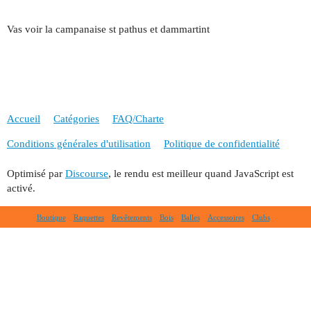
Vas voir la campanaise st pathus et dammartint
Accueil
Catégories
FAQ/Charte
Conditions générales d'utilisation
Politique de confidentialité
Optimisé par
Discourse
, le rendu est meilleur quand JavaScript est
activé.
Boutique
Raquettes
Revêtements
Bois
Balles
Accessoires
Clubs