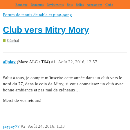
Boutique
Raquettes
Revêtements
Bois
Balles
Accessoires
Clubs
Forum de tennis de table et ping-pong
Club vers Mitry Mory
Général
allplay
(Maze ALC / T64)
#1
Août 22, 2016, 12:57
Salut à tous, je compte m’inscrire cette année dans un club vers le
nord du 77, dans le coin de Mitry, si vous connaissez un club avec
bonne ambiance et pas mal de créneaux…
Merci de vos retours!
jayjay77
#2
Août 24, 2016, 1:33