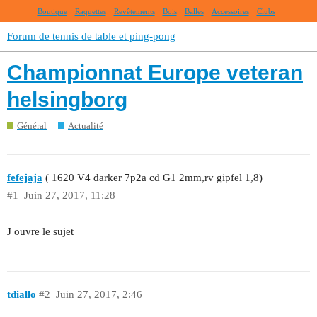
Boutique
Raquettes
Revêtements
Bois
Balles
Accessoires
Clubs
Forum de tennis de table et ping-pong
Championnat Europe veteran
helsingborg
Général
Actualité
fefejaja
( 1620 V4 darker 7p2a cd G1 2mm,rv gipfel 1,8)
#1
Juin 27, 2017, 11:28
J ouvre le sujet
tdiallo
#2
Juin 27, 2017, 2:46