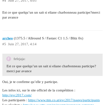
#4
Juin 27, 2017, 4:05
Est ce que quelqu’un un sait si eliane charbonneau participe?merci
par avance
archeo
(1375.5 / Allround S / Fastarc C1 1.5 / Blitz 0x)
#5
Juin 27, 2017, 4:14
fefejaja:
Est ce que quelqu’un un sait si eliane charbonneau participe?
merci par avance
Oui, je te confirme qu’elle y participe.
Les infos ici, sur le site officiel de la compétition :
http://evc2017.com/
Les participants :
https://www.ttm.co.at/evc2017/pages/participants
Les résultats :
http://www.ettu.org/en/events/european-veterans-