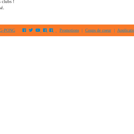
 clubs !
sé.
PING-PONG
Promotions
|
Coups de coeur
|
Applicati