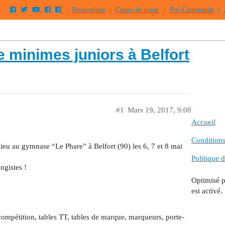
Promotions
|
Coups de coeur
|
Pré-Commande
|
 minimes juniors à Belfort
#1
Mars 19, 2017, 9:08
Accueil
Conditions 
ieu au gymnase “Le Phare” à Belfort (90) les 6, 7 et 8 mai
Politique d
ngistes !
Optimisé 
est activé.
 compétition, tables TT, tables de marque, marqueurs, porte-