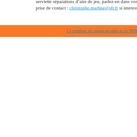
serviette séparations d’aire de jeu, parlez-en dans vos
prise de contact :
christophe.marline@sfr.fr
si interes
Le meilleur du tennis de table et du 