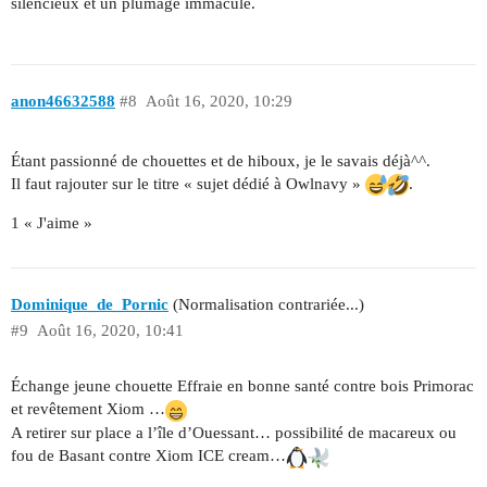
silencieux et un plumage immaculé.
anon46632588
#8
Août 16, 2020, 10:29
Étant passionné de chouettes et de hiboux, je le savais déjà^^.
Il faut rajouter sur le titre « sujet dédié à Owlnavy »
.
1 « J'aime »
Dominique_de_Pornic
(Normalisation contrariée...)
#9
Août 16, 2020, 10:41
Échange jeune chouette Effraie en bonne santé contre bois Primorac
et revêtement Xiom …
A retirer sur place a l’île d’Ouessant… possibilité de macareux ou
fou de Basant contre Xiom ICE cream…