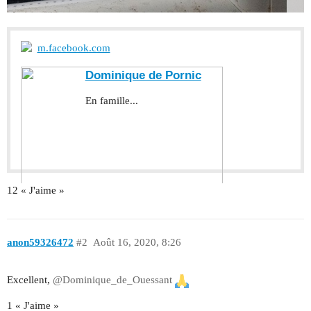
m.facebook.com
Dominique de Pornic
En famille...
12 « J'aime »
anon59326472
#2
Août 16, 2020, 8:26
Excellent,
@Dominique_de_Ouessant
1 « J'aime »