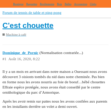
Boutique
Raquettes
Revêtements
Bois
Balles
Accessoires
Clubs
Forum de tennis de table et ping-pong
C'est chouette
Machine à café
Dominique_de_Pornic
(Normalisation contrariée...)
#1
Août 16, 2020, 8:22
Il y a un mois en arrivant dans notre maison a Ouessant nous avons
découvert 3 oisionts tombés du nid dans notre cheminée. Pas bien
en forme nous les avons nourris au foie de boeuf…bébé chouettes
Effraie espèce protégée, nous avons était conseillé par le centre
ornithologique du parc d’Armorique.
Après les avoir remis sur pattes nous les avons confiées aux parents
en les installants derrière un volet a demi ouvert.