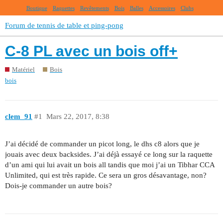
Boutique
Raquettes
Revêtements
Bois
Balles
Accessoires
Clubs
Forum de tennis de table et ping-pong
C-8 PL avec un bois off+
Matériel
Bois
bois
clem_91
#1
Mars 22, 2017, 8:38
J’ai décidé de commander un picot long, le dhs c8 alors que je
jouais avec deux backsides. J’ai déjà essayé ce long sur la raquette
d’un ami qui lui avait un bois all tandis que moi j’ai un Tibhar CCA
Unlimited, qui est très rapide. Ce sera un gros désavantage, non?
Dois-je commander un autre bois?