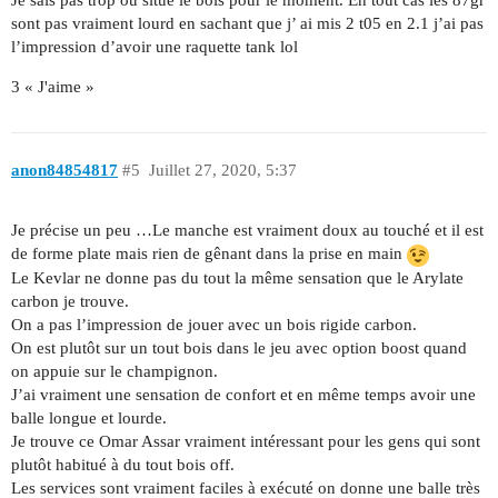
Je sais pas trop où situe le bois pour le moment. En tout cas les 87gr
sont pas vraiment lourd en sachant que j’ ai mis 2 t05 en 2.1 j’ai pas
l’impression d’avoir une raquette tank lol
3 « J'aime »
anon84854817
#5
Juillet 27, 2020, 5:37
Je précise un peu …Le manche est vraiment doux au touché et il est
de forme plate mais rien de gênant dans la prise en main
Le Kevlar ne donne pas du tout la même sensation que le Arylate
carbon je trouve.
On a pas l’impression de jouer avec un bois rigide carbon.
On est plutôt sur un tout bois dans le jeu avec option boost quand
on appuie sur le champignon.
J’ai vraiment une sensation de confort et en même temps avoir une
balle longue et lourde.
Je trouve ce Omar Assar vraiment intéressant pour les gens qui sont
plutôt habitué à du tout bois off.
Les services sont vraiment faciles à exécuté on donne une balle très