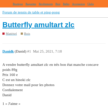
Boutique
Raquettes
Revêtements
Bois
Balles
Accessoires
Clubs
Forum de tennis de table et ping-pong
Butterfly amultart zlc
Matériel
Bois
Danidk
(Danid)
#1
Mai 25, 2021, 7:18
A vendre butterfly amultart zlc en très bon état manche concave
poids 89g
Prix 160 e
C est un hinoki zlc
Donnez votre mail pour les photos
Cordialement
Danid
1 « J'aime »