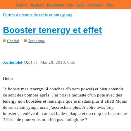
Boutique
Raquettes
Revêtements
Bois
Balles
Accessoires
Clubs
Forum de tennis de table et ping-pong
Booster tenergy et effet
Général
Technique
Xodoublef
(Xo)
#1
Mai 28, 2018, 6:55
Hello
Je booste mes tenergy (4 couches d’xtrem power) et bien entendu
ce sont des bombes après. J’ai pris la raquette d’un pote avec des
tenergy non boostées et remarqué que je mettais plus d’effet! Moins
de sensation sympa mais j’accrochais plus. A votre avis, trop
booster ça enlève du contact balle / plaque et du coup de l’accroche
? Possible pour vous ou effet psychologique ?