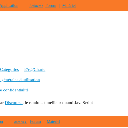
Application
Forum
|
Matériel
Archives :
Catégories
FAQ/Charte
générales d'utilisation
e confidentialité
par
Discourse
, le rendu est meilleur quand JavaScript
on
Forum
|
Matériel
Archives :