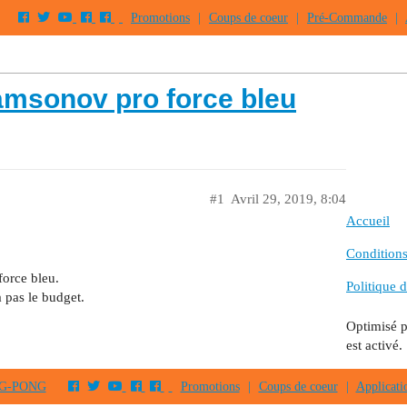
Promotions
|
Coups de coeur
|
Pré-Commande
|
samsonov pro force bleu
#1
Avril 29, 2019, 8:04
Accueil
Conditions 
force bleu.
Politique d
 pas le budget.
Optimisé 
est activé.
PING-PONG
Promotions
|
Coups de coeur
|
Applicati