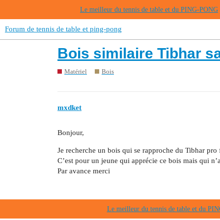
Le meilleur du tennis de table et du PING-PONG
Forum de tennis de table et ping-pong
Bois similaire Tibhar 
Matériel
Bois
mxdket
Bonjour,
Je recherche un bois qui se rapproche du Tibhar pro 
C’est pour un jeune qui apprécie ce bois mais qui n’a
Par avance merci
Le meilleur du tennis de table et du 