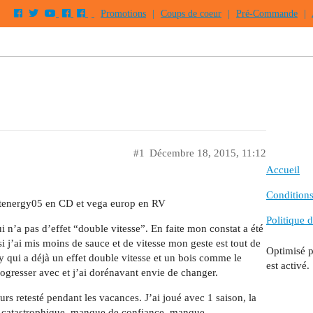
Promotions
|
Coups de coeur
|
Pré-Commande
|
#1
Décembre 18, 2015, 11:12
Accueil
Conditions 
 tenergy05 en CD et vega europ en RV
Politique d
i n’a pas d’effet “double vitesse”. En faite mon constat a été
i j’ai mis moins de sauce et de vitesse mon geste est tout de
Optimisé 
y qui a déjà un effet double vitesse et un bois comme le
est activé.
ogresser avec et j’ai dorénavant envie de changer.
urs retesté pendant les vacances. J’ai joué avec 1 saison, la
ut catastrophique, manque de confiance, manque