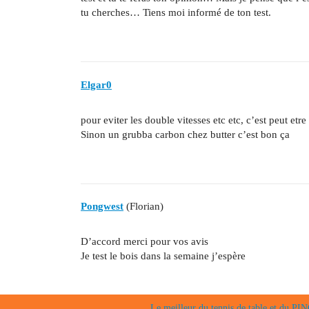
tu cherches… Tiens moi informé de ton test.
Elgar0
pour eviter les double vitesses etc etc, c’est peut etr
Sinon un grubba carbon chez butter c’est bon ça
Pongwest
(Florian)
D’accord merci pour vos avis
Je test le bois dans la semaine j’espère
Le meilleur du tennis de table et du 