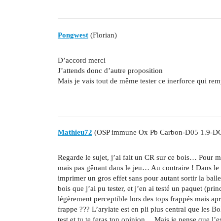
Pongwest
(Florian)
D’accord merci
J’attends donc d’autre proposition
Mais je vais tout de même tester ce inerforce qui remp
Mathieu72
(OSP immune Ox Pb Carbon-D05 1.9-D
Regarde le sujet, j’ai fait un CR sur ce bois… Pour m
mais pas gênant dans le jeu… Au contraire ! Dans le p
imprimer un gros effet sans pour autant sortir la balle
bois que j’ai pu tester, et j’en ai testé un paquet (pr
légèrement perceptible lors des tops frappés mais ap
frappe ??? L’arylate est en pli plus central que les
test et tu te feras ton opinion… Mais je pense que l’es