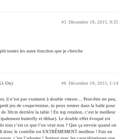
#5
Décembre 19, 2015, 9:35
lit toutes les autre fonction que je cherche
G1 Ox)
#6
Décembre 19, 2015, 1:14
oi, il n’est pas vraiment à double vitesse… Peut-être un peu,
etit jeu de coupe/remise, tu peux rentrer dans la balle pour
 de 30cm derrière la table ! En top rotation, c’est le meilleur
incipalement butterfly et tibhar). Le double effet évoqué est
rès tout c’est ce que l’on veut non ? Que ça envoie quand on
 Boll donc le contrôle est EXTRÊMEMENT meilleur ! Fais un
sayer, c’est l’adopter ! Surtout avec les caractéristiques que