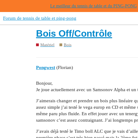
Le meilleur du tennis de table et du PING-PONG
Forum de tennis de table et ping-pong
Bois Off/Contrôle
Matériel
Bois
Pongwest
(Florian)
Bonjour,
Je joue actuellement avec un Samsonov Alpha et un
J’aimerais changer et prendre un bois plus linéaire qu
assez simple j’ai testé le vega europ en CD et même s
même paru plus fluide. En effet jouer avec un tenerg
samsonov c’est assez contraignant. J’ai longtemps pr
J’avais déjà testé le Timo boll ALC que je vais d’aille
première phase s’est très bien passé mais la 2ème f