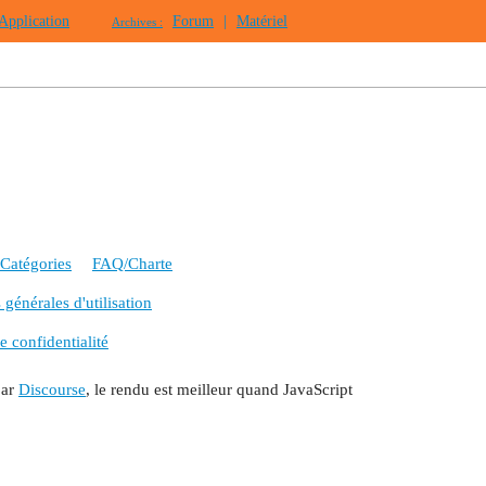
Application
Forum
|
Matériel
Archives :
Catégories
FAQ/Charte
générales d'utilisation
e confidentialité
par
Discourse
, le rendu est meilleur quand JavaScript