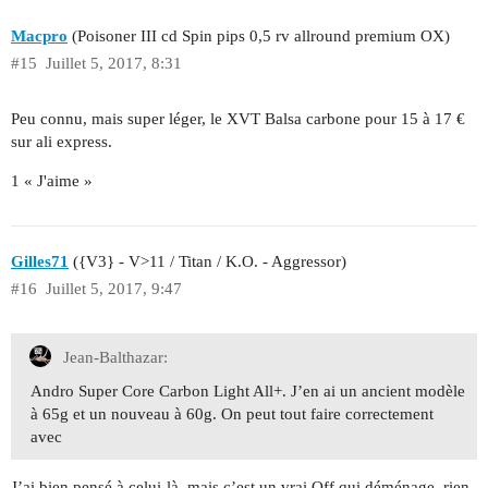
Macpro
(Poisoner III cd Spin pips 0,5 rv allround premium OX)
#15
Juillet 5, 2017, 8:31
Peu connu, mais super léger, le XVT Balsa carbone pour 15 à 17 €
sur ali express.
1 « J'aime »
Gilles71
({V3} - V>11 / Titan / K.O. - Aggressor)
#16
Juillet 5, 2017, 9:47
Jean-Balthazar:
Andro Super Core Carbon Light All+. J’en ai un ancient modèle
à 65g et un nouveau à 60g. On peut tout faire correctement
avec
J’ai bien pensé à celui-là, mais c’est un vrai Off qui déménage, rien