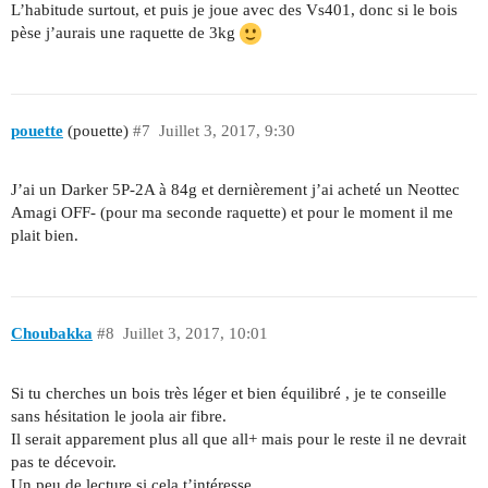
L’habitude surtout, et puis je joue avec des Vs401, donc si le bois
pèse j’aurais une raquette de 3kg
pouette
(pouette)
#7
Juillet 3, 2017, 9:30
J’ai un Darker 5P-2A à 84g et dernièrement j’ai acheté un Neottec
Amagi OFF- (pour ma seconde raquette) et pour le moment il me
plait bien.
Choubakka
#8
Juillet 3, 2017, 10:01
Si tu cherches un bois très léger et bien équilibré , je te conseille
sans hésitation le joola air fibre.
Il serait apparement plus all que all+ mais pour le reste il ne devrait
pas te décevoir.
Un peu de lecture si cela t’intéresse …