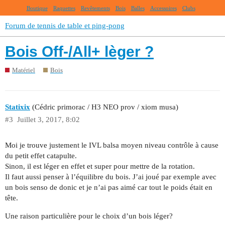
Boutique
Raquettes
Revêtements
Bois
Balles
Accessoires
Clubs
Forum de tennis de table et ping-pong
Bois Off-/All+ lèger ?
Matériel
Bois
Statixix
(Cédric primorac / H3 NEO prov / xiom musa)
#3
Juillet 3, 2017, 8:02
Moi je trouve justement le IVL balsa moyen niveau contrôle à cause
du petit effet catapulte.
Sinon, il est léger en effet et super pour mettre de la rotation.
Il faut aussi penser à l’équilibre du bois. J’ai joué par exemple avec
un bois senso de donic et je n’ai pas aimé car tout le poids était en
tête.
Une raison particulière pour le choix d’un bois léger?