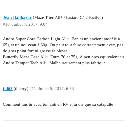
Jean-Balthazar
(Maze T-tec All+ / Fastarc G1 / Factive)
#10
Juillet 4, 2017, 9:04
Andro Super Core Carbon Light All+. J’en ai un ancient modèle à
65g et un nouveau à 60g. On peut tout faire correctement avec, pas
de gros point fort ni grosse faiblesse.
Butterfly Maze T-tec All+. Entre 70 et 75g. A peu près equivalent au
Andro Temper Tech All+. Malheureusement plus fabriqué.
titi62
(thierry)
#11
Juillet 5, 2017, 6:53
Comment fais tu avec ton anti en RV si tu dis que sa catapulte