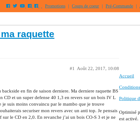
Promotions
|
Coups de coeur
|
Pré-Commande
|
 ma raquette
#1
Août 22, 2017, 10:08
Accueil
Conditions 
 backside en fin de saison derniere. Ma derniere raquette BS
 CD et un super defense 40 1,3 en revers sur un bois IV L
Politique d
e je suis moins convaincu par le mambo que je trouve
souhaiterais securiser mon revers avec un anti top. Je pensais
Optimisé 
if sur le CD en 2,0. En revanche j’ai un bois CO-S 3 et je ne
est activé.