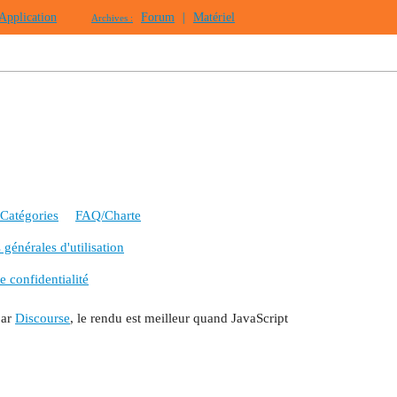
Application
Forum
|
Matériel
Archives :
Catégories
FAQ/Charte
générales d'utilisation
e confidentialité
par
Discourse
, le rendu est meilleur quand JavaScript