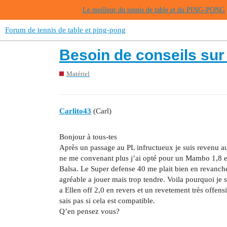
Le meilleur du tennis de table et du PING-PONG
Forum de tennis de table et ping-pong
Besoin de conseils sur
Matériel
Carlito43
(Carl)
Bonjour à tous-tes
Après un passage au PL infructueux je suis revenu au
ne me convenant plus j’ai opté pour un Mambo 1,8 en
Balsa. Le Super defense 40 me plait bien en revanch
agréable a jouer mais trop tendre. Voila pourquoi je 
a Ellen off 2,0 en revers et un revetement très offens
sais pas si cela est compatible.
Q’en pensez vous?