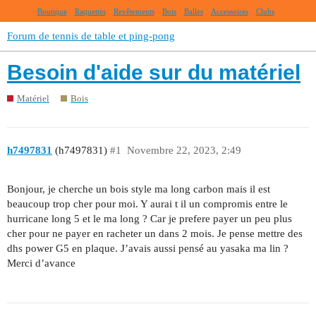
Boutique
Raquettes
Revêtements
Bois
Balles
Accessoires
Clubs
Forum de tennis de table et ping-pong
Besoin d'aide sur du matériel
Matériel
Bois
h7497831
(h7497831)
#1
Novembre 22, 2023, 2:49
Bonjour, je cherche un bois style ma long carbon mais il est
beaucoup trop cher pour moi. Y aurai t il un compromis entre le
hurricane long 5 et le ma long ? Car je prefere payer un peu plus
cher pour ne payer en racheter un dans 2 mois. Je pense mettre des
dhs power G5 en plaque. J’avais aussi pensé au yasaka ma lin ?
Merci d’avance