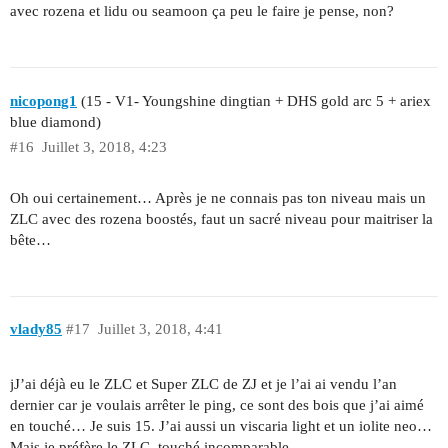
avec rozena et lidu ou seamoon ça peu le faire je pense, non?
nicopong1
(15 - V1- Youngshine dingtian + DHS gold arc 5 + ariex
blue diamond)
#16
Juillet 3, 2018, 4:23
Oh oui certainement… Après je ne connais pas ton niveau mais un
ZLC avec des rozena boostés, faut un sacré niveau pour maitriser la
bête…
vlady85
#17
Juillet 3, 2018, 4:41
jJ’ai déjà eu le ZLC et Super ZLC de ZJ et je l’ai ai vendu l’an
dernier car je voulais arrêter le ping, ce sont des bois que j’ai aimé
en touché… Je suis 15. J’ai aussi un viscaria light et un iolite neo…
Mais je préfère le ZLC, touché incomparable…