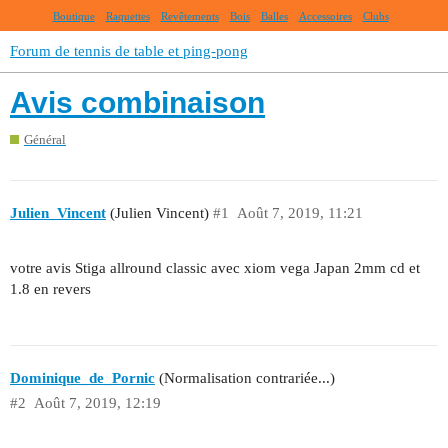
Boutique
Raquettes
Revêtements
Bois
Balles
Accessoires
Clubs
Forum de tennis de table et ping-pong
Avis combinaison
Général
Julien_Vincent
(Julien Vincent)
#1
Août 7, 2019, 11:21
votre avis Stiga allround classic avec xiom vega Japan 2mm cd et
1.8 en revers
Dominique_de_Pornic
(Normalisation contrariée...)
#2
Août 7, 2019, 12:19