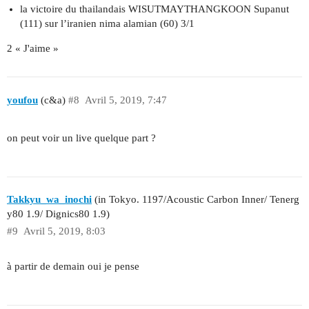
la victoire du thailandais WISUTMAYTHANGKOON Supanut
(111) sur l’iranien nima alamian (60) 3/1
2 « J'aime »
youfou
(c&a)
#8
Avril 5, 2019, 7:47
on peut voir un live quelque part ?
Takkyu_wa_inochi
(in Tokyo. 1197/Acoustic Carbon Inner/ Tenerg
y80 1.9/ Dignics80 1.9)
#9
Avril 5, 2019, 8:03
à partir de demain oui je pense