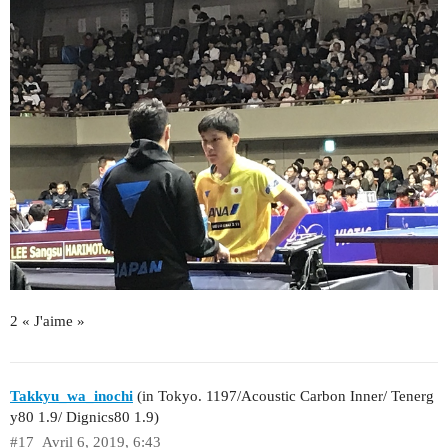
2 « J'aime »
Takkyu_wa_inochi
(in Tokyo. 1197/Acoustic Carbon Inner/ Tenerg
y80 1.9/ Dignics80 1.9)
#17
Avril 6, 2019, 6:43