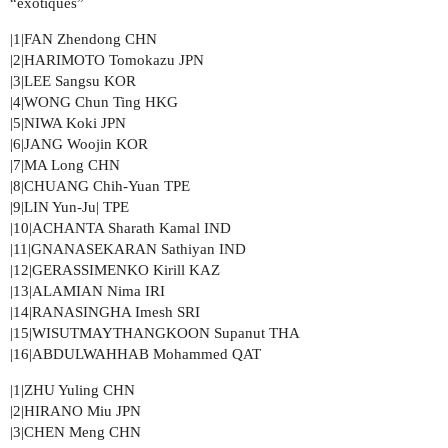
“exotiques”
|1|FAN Zhendong CHN
|2|HARIMOTO Tomokazu JPN
|3|LEE Sangsu KOR
|4|WONG Chun Ting HKG
|5|NIWA Koki JPN
|6|JANG Woojin KOR
|7|MA Long CHN
|8|CHUANG Chih-Yuan TPE
|9|LIN Yun-Ju| TPE
|10|ACHANTA Sharath Kamal IND
|11|GNANASEKARAN Sathiyan IND
|12|GERASSIMENKO Kirill KAZ
|13|ALAMIAN Nima IRI
|14|RANASINGHA Imesh SRI
|15|WISUTMAYTHANGKOON Supanut THA
|16|ABDULWAHHAB Mohammed QAT
|1|ZHU Yuling CHN
|2|HIRANO Miu JPN
|3|CHEN Meng CHN