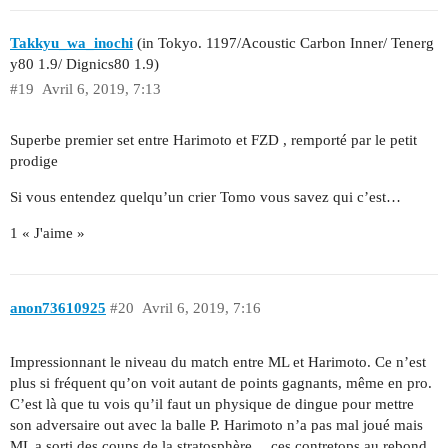
Takkyu_wa_inochi
(in Tokyo. 1197/Acoustic Carbon Inner/ Tenerg
y80 1.9/ Dignics80 1.9)
#19
Avril 6, 2019, 7:13
Superbe premier set entre Harimoto et FZD , remporté par le petit
prodige
Si vous entendez quelqu’un crier Tomo vous savez qui c’est…
1 « J'aime »
anon73610925
#20
Avril 6, 2019, 7:16
Impressionnant le niveau du match entre ML et Harimoto. Ce n’est
plus si fréquent qu’on voit autant de points gagnants, même en pro.
C’est là que tu vois qu’il faut un physique de dingue pour mettre
son adversaire out avec la balle P. Harimoto n’a pas mal joué mais
ML a sorti des coups de la stratosphère… ces contretops au rebond