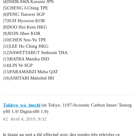
|4|ISHIKAWA Kasumi JPN
|5|CHENG I-Ching TPE
|6|FENG Tianwei SGP
|7|SUH Hyowon KOR
|8|DOO Hoi Kem HKG
|9|JEON Jihee KOR
|10|CHEN Szu-Yu TPE
|11|LEE Ho Ching HKG
|12|SAWETTABUT Suthasin THA
|13|BATRA Manika IND
|14|LIN Ye SGP
|15|FARAMARZI Maha QAT
|16|ASHTARI Mahshid IRI
Takkyu_wa_inochi
(in Tokyo. 1197/Acoustic Carbon Inner/ Tenerg
y80 1.9/ Dignics80 1.9)
#2
Avril 4, 2019, 9:32
le tirage au sort a été effectué avec des poules très relevées ce