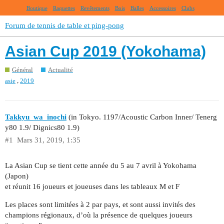
Boutique
Raquettes
Revêtements
Bois
Balles
Accessoires
Clubs
Forum de tennis de table et ping-pong
Asian Cup 2019 (Yokohama)
Général
Actualité
,
asie
2019
Takkyu_wa_inochi
(in Tokyo. 1197/Acoustic Carbon Inner/ Tenerg
y80 1.9/ Dignics80 1.9)
#1
Mars 31, 2019, 1:35
La Asian Cup se tient cette année du 5 au 7 avril à Yokohama
(Japon)
et réunit 16 joueurs et joueuses dans les tableaux M et F
Les places sont limitées à 2 par pays, et sont aussi invités des
champions régionaux, d’où la présence de quelques joueurs