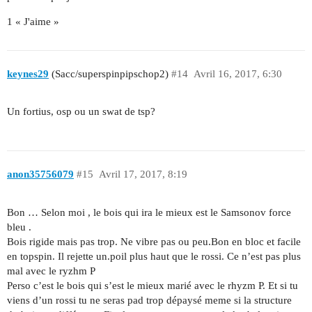
1 « J'aime »
keynes29
(Sacc/superspinpipschop2)
#14
Avril 16, 2017, 6:30
Un fortius, osp ou un swat de tsp?
anon35756079
#15
Avril 17, 2017, 8:19
Bon … Selon moi , le bois qui ira le mieux est le Samsonov force
bleu .
Bois rigide mais pas trop. Ne vibre pas ou peu.Bon en bloc et facile
en topspin. Il rejette un.poil plus haut que le rossi. Ce n’est pas plus
mal avec le ryzhm P
Perso c’est le bois qui s’est le mieux marié avec le rhyzm P. Et si tu
viens d’un rossi tu ne seras pad trop dépaysé meme si la structure