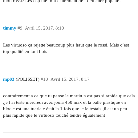
mon rossi? Les osp me font clairement de l’oeil cher popette!
timmy
#9
Avril 15, 2017, 8:10
Les virtuoso ça rejette beaucoup plus haut que le rossi. Mais c’est
top qualité en tout bois
mp83
(POLISSET)
#10
Avril 15, 2017, 8:17
contrairement a ce que tu pense le martin n est pas si rapide que cela
,je l ai testé mercredi avec joola 450 max et la balle plastique en
bloc c est une tuerie c était la 1 fois que je le testais ,il est un peu
plus rapide que le virtuoso touché tendre égualement