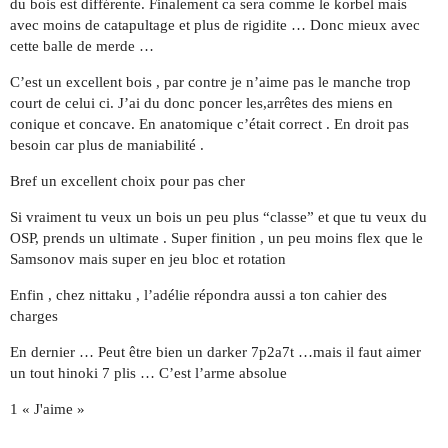
du bois est différente. Finalement ca sera comme le korbel mais
avec moins de catapultage et plus de rigidite … Donc mieux avec
cette balle de merde …
C’est un excellent bois , par contre je n’aime pas le manche trop
court de celui ci. J’ai du donc poncer les,arrêtes des miens en
conique et concave. En anatomique c’était correct . En droit pas
besoin car plus de maniabilité .
Bref un excellent choix pour pas cher
Si vraiment tu veux un bois un peu plus “classe” et que tu veux du
OSP, prends un ultimate . Super finition , un peu moins flex que le
Samsonov mais super en jeu bloc et rotation
Enfin , chez nittaku , l’adélie répondra aussi a ton cahier des
charges
En dernier … Peut être bien un darker 7p2a7t …mais il faut aimer
un tout hinoki 7 plis … C’est l’arme absolue
1 « J'aime »