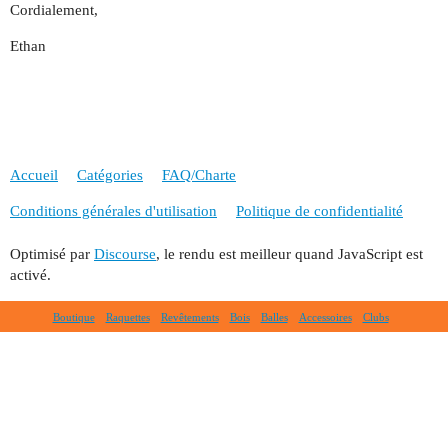
Cordialement,
Ethan
Accueil
Catégories
FAQ/Charte
Conditions générales d'utilisation
Politique de confidentialité
Optimisé par
Discourse
, le rendu est meilleur quand JavaScript est
activé.
Boutique
Raquettes
Revêtements
Bois
Balles
Accessoires
Clubs