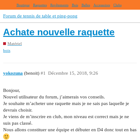
Boutique
Raquettes
Revêtements
Bois
Balles
Accessoires
Clubs
Forum de tennis de table et ping-pong
Achate nouvelle raquette
Matériel
bois
yokozuna
(benoit)
#1
Décembre 15, 2018, 9:26
Bonjour,
Nouvel utilisateur du forum, j’aimerais vos conseils.
Je souhaite m’acheter une raquette mais je ne sais pas laquelle je
devrais choisir.
Je viens de m’inscrire en club, mon niveau est correct mais je ne
suis pas classé.
Nous allons constituer une équipe et débuter en D4 donc tout en bas