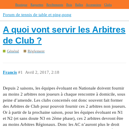
Boutique
Raquettes
Revêtements
Bois
Balles
Accessoires
Clubs
Forum de tennis de table et ping-pong
A quoi vont servir les Arbitres
de Club ?
Général
Règlement
Francis
#1
Avril 2, 2017, 2:18
Depuis 2 saisons, les équipes évoluant en Nationale doivent fournir
au moins 2 arbitres non joueurs à chaque rencontre à domicile, sous
peine d’amende. Les clubs concernés ont donc souvent fait former
des Arbitres de Club pour pouvoir fournir ces 2 arbitres non joueurs.
Or à partir de la prochaine saison, pour les équipes évoluant en N1
et N2 (et sans doute N3 en 2ème phase), ces 2 arbitres devront être
au moins Arbitres Régionaux. Donc les AC n’auront plus le droit