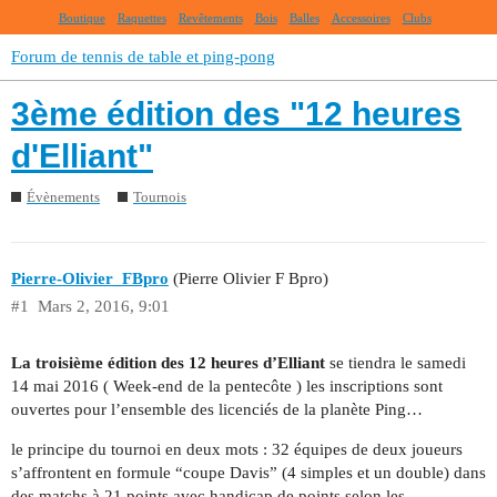
Boutique
Raquettes
Revêtements
Bois
Balles
Accessoires
Clubs
Forum de tennis de table et ping-pong
3ème édition des "12 heures
d'Elliant"
Évènements
Tournois
Pierre-Olivier_FBpro
(Pierre Olivier F Bpro)
#1
Mars 2, 2016, 9:01
La troisième édition des 12 heures d’Elliant
se tiendra le samedi
14 mai 2016 ( Week-end de la pentecôte ) les inscriptions sont
ouvertes pour l’ensemble des licenciés de la planète Ping…
le principe du tournoi en deux mots : 32 équipes de deux joueurs
s’affrontent en formule “coupe Davis” (4 simples et un double) dans
des matchs à 21 points avec handicap de points selon les