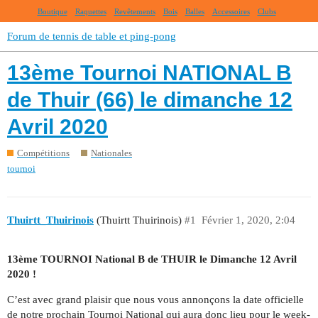
Boutique
Raquettes
Revêtements
Bois
Balles
Accessoires
Clubs
Forum de tennis de table et ping-pong
13ème Tournoi NATIONAL B
de Thuir (66) le dimanche 12
Avril 2020
Compétitions
Nationales
tournoi
Thuirtt_Thuirinois
(Thuirtt Thuirinois)
#1
Février 1, 2020, 2:04
13ème TOURNOI National B de THUIR le Dimanche 12 Avril
2020 !
C’est avec grand plaisir que nous vous annonçons la date officielle
de notre prochain Tournoi National qui aura donc lieu pour le week-