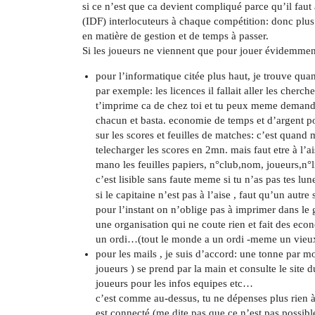
si ce n’est que ca devient compliqué parce qu’il fau
(IDF) interlocuteurs à chaque compétition: donc plus 
en matière de gestion et de temps à passer.
Si les joueurs ne viennent que pour jouer évidemment
pour l’informatique citée plus haut, je trouve qu
par exemple: les licences il fallait aller les cher
t’imprime ca de chez toi et tu peux meme demande
chacun et basta. economie de temps et d’argent po
sur les scores et feuilles de matches: c’est quan
telecharger les scores en 2mn. mais faut etre à l’ai
mano les feuilles papiers, n°club,nom, joueurs,n°li
c’est lisible sans faute meme si tu n’as pas tes lun
si le capitaine n’est pas à l’aise , faut qu’un autre
pour l’instant on n’oblige pas à imprimer dans le g
une organisation qui ne coute rien et fait des eco
un ordi…(tout le monde a un ordi -meme un vieux
pour les mails , je suis d’accord: une tonne par m
joueurs ) se prend par la main et consulte le site 
joueurs pour les infos equipes etc…
c’est comme au-dessus, tu ne dépenses plus rien 
est connecté (me dite pas que ce n’est pas possible