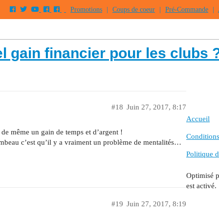
Promotions
|
Coups de coeur
|
Pré-Commande
|
l gain financier pour les clubs 
#18
Juin 27, 2017, 8:17
Accueil
out de même un gain de temps et d’argent !
Conditions 
flambeau c’est qu’il y a vraiment un problème de mentalités…
Politique d
Optimisé 
est activé.
#19
Juin 27, 2017, 8:19