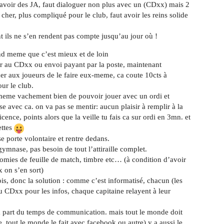
t avoir des JA, faut dialoguer non plus avec un (CDxx) mais 2
cher, plus compliqué pour le club, faut avoir les reins solide
 ils ne s’en rendent pas compte jusqu’au jour où !
and meme que c’est mieux et de loin
cher au CDxx ou envoi payant par la poste, maintenant
r aux joueurs de le faire eux-meme, ca coute 10cts à
ur le club.
d meme vachement bien de pouvoir jouer avec un ordi et
se avec ca. on va pas se mentir: aucun plaisir à remplir à la
cence, points alors que la veille tu fais ca sur ordi en 3mn. et
ettes
 se porte volontaire et rentre dedans.
ymnase, pas besoin de tout l’attiraille complet.
nomies de feuille de match, timbre etc… (à condition d’avoir
 on s’en sort)
ois, donc la solution : comme c’est informatisé, chacun (les
du CDxx pour les infos, chaque capitaine relayent à leur
à part du temps de communication. mais tout le monde doit
, tout le monde le fait avec facebook ou autre) y a aussi le