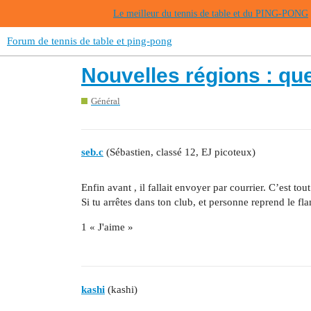
Le meilleur du tennis de table et du PING-PONG
Forum de tennis de table et ping-pong
Nouvelles régions : que
Général
seb.c
(Sébastien, classé 12, EJ picoteux)
Enfin avant , il fallait envoyer par courrier. C’est t
Si tu arrêtes dans ton club, et personne reprend le 
1 « J'aime »
kashi
(kashi)