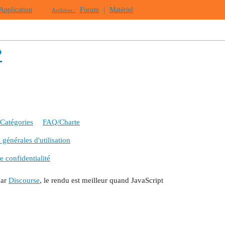
Application
Forum
|
Matériel
Archives :
?
Catégories
FAQ/Charte
générales d'utilisation
e confidentialité
par
Discourse
, le rendu est meilleur quand JavaScript