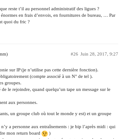
, que reste t’il au personnel administratif des ligues ?
s énormes en frais d’envois, en fournitures de bureau, … Par
nt quoi du fric ?
2mm)
#26
Juin 28, 2017, 9:27
nie sur IP (je n’utilise pas cette dernière fonction).
obligatoirement (compte associé à un N° de tel ).
des groupes.
 de le rejoindre, quand quelqu’un tape un message sur le
ment aux personnes.
ants, un groupe club où tout le monde y est) et un groupe
 n’y a personne aux entraînements : je bip l’après midi : qui
endre mon return board
)