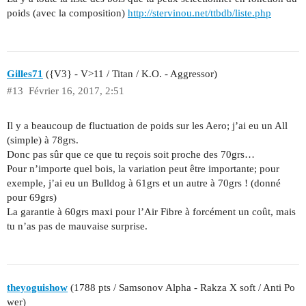
poids (avec la composition)
http://stervinou.net/ttbdb/liste.php
Gilles71
({V3} - V>11 / Titan / K.O. - Aggressor)
#13
Février 16, 2017, 2:51
Il y a beaucoup de fluctuation de poids sur les Aero; j’ai eu un All
(simple) à 78grs.
Donc pas sûr que ce que tu reçois soit proche des 70grs…
Pour n’importe quel bois, la variation peut être importante; pour
exemple, j’ai eu un Bulldog à 61grs et un autre à 70grs ! (donné
pour 69grs)
La garantie à 60grs maxi pour l’Air Fibre à forcément un coût, mais
tu n’as pas de mauvaise surprise.
theyoguishow
(1788 pts / Samsonov Alpha - Rakza X soft / Anti Po
wer)