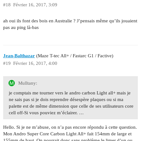
#18
Février 16, 2017, 3:09
ah oui ils font des bois en Australie ? J’pensais même qu’ils jouaient
pas au ping là-bas
Jean-Balthazar
(Maze T-tec All+ / Fastarc G1 / Factive)
#19
Février 16, 2017, 4:00
Mulltany:
je comptais me tourner vers le andro carbon Light all+ mais je
ne sais pas si je dois reprendre désespère plaques ou si ma
palette est de même dimension que celle de ses utilisateurs core
cell off-Si vous pouviez m’éclairer. …
Hello. Si je ne m’abuse, on n’a pas encore répondu à cette question.
Mon Andro Super Core Carbon Light All+ fait 154mm de large et
155mm de haut. On pourrait donc sans problème le limer d’un ou