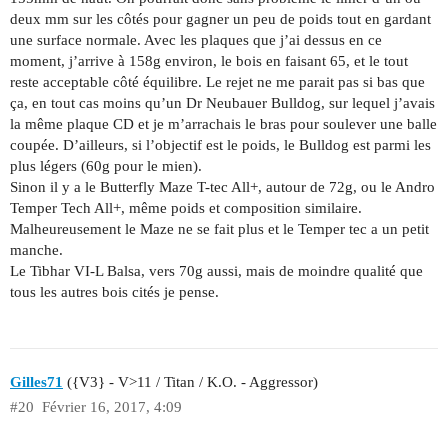
deux mm sur les côtés pour gagner un peu de poids tout en gardant
une surface normale. Avec les plaques que j’ai dessus en ce
moment, j’arrive à 158g environ, le bois en faisant 65, et le tout
reste acceptable côté équilibre. Le rejet ne me parait pas si bas que
ça, en tout cas moins qu’un Dr Neubauer Bulldog, sur lequel j’avais
la même plaque CD et je m’arrachais le bras pour soulever une balle
coupée. D’ailleurs, si l’objectif est le poids, le Bulldog est parmi les
plus légers (60g pour le mien).
Sinon il y a le Butterfly Maze T-tec All+, autour de 72g, ou le Andro
Temper Tech All+, même poids et composition similaire.
Malheureusement le Maze ne se fait plus et le Temper tec a un petit
manche.
Le Tibhar VI-L Balsa, vers 70g aussi, mais de moindre qualité que
tous les autres bois cités je pense.
Gilles71
({V3} - V>11 / Titan / K.O. - Aggressor)
#20
Février 16, 2017, 4:09