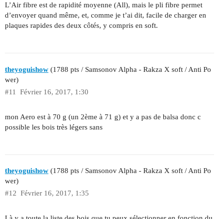
L’Air fibre est de rapidité moyenne (All), mais le pli fibre permet
d’envoyer quand même, et, comme je t’ai dit, facile de charger en
plaques rapides des deux côtés, y compris en soft.
theyoguishow
(1788 pts / Samsonov Alpha - Rakza X soft / Anti Po
wer)
#11
Février 16, 2017, 1:30
mon Aero est à 70 g (un 2ème à 71 g) et y a pas de balsa donc c
possible les bois très légers sans
theyoguishow
(1788 pts / Samsonov Alpha - Rakza X soft / Anti Po
wer)
#12
Février 16, 2017, 1:35
Là y a toute la liste des bois que tu peux sélectionner en fonction du